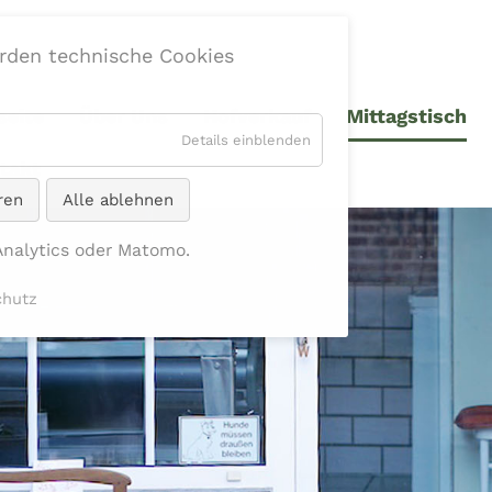
erden technische Cookies
seite
Über Uns
Hofverkauf
Mittagstisch
Details einblenden
takt
ren
Alle ablehnen
Analytics oder Matomo.
chutz