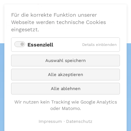
Für die korrekte Funktion unserer
Menu
Webseite werden technische Cookies
eingesetzt.
Essenziell
Details einblenden
Öffnungszeiten
Mo. - Fr.: 11 bis 15 Uhr
Auswahl speichern
Startseite
DER HUSEMESHOF IN
Alle akzeptieren
KAARST
Über Uns
Hausgemacht heißt eben
Alle ablehnen
SELBSTgemacht - und das
Hofverkauf
Wir nutzen kein Tracking wie Google Analytics
schmeckt einfach besser.
oder Matomo.
Mittagstisch
Zu unserer Philosophie von gutbürgerlichem
Impressum
Datenschutz
Gerichte zum Aufwärmen
Essen gehört es, den Veredelungsprozess